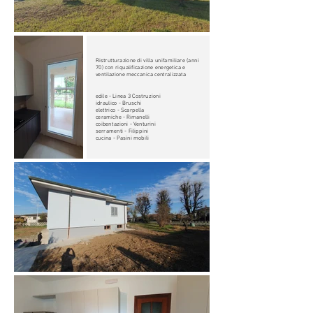
Ristrutturazione di villa unifamiliare (anni
70) con riqualificazione energetica e
ventilazione meccanica centralizzata
edile - Linea 3 Costruzioni
idraulico - Bruschi
elettrico - Scarpella
ceramiche - Rimanelli
coibentazioni - Venturini
serramenti - Filippini
cucina - Pasini mobili